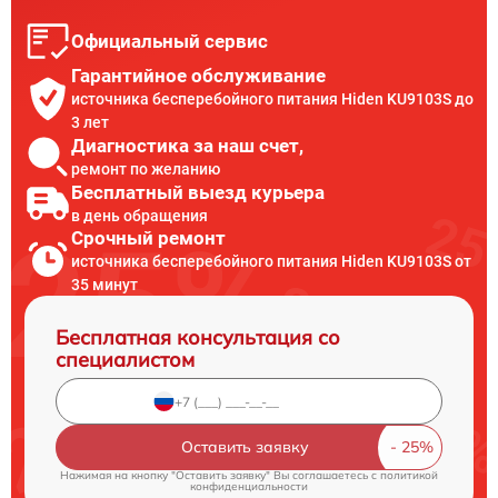
Официальный сервис
Гарантийное обслуживание
источника бесперебойного питания Hiden KU9103S до
3 лет
Диагностика за наш счет,
ремонт по желанию
Бесплатный выезд курьера
в день обращения
Срочный ремонт
источника бесперебойного питания Hiden KU9103S от
35 минут
Бесплатная консультация со
специалистом
Оставить заявку
Нажимая на кнопку "Оставить заявку" Вы соглашаетесь c
политикой
конфиденциальности