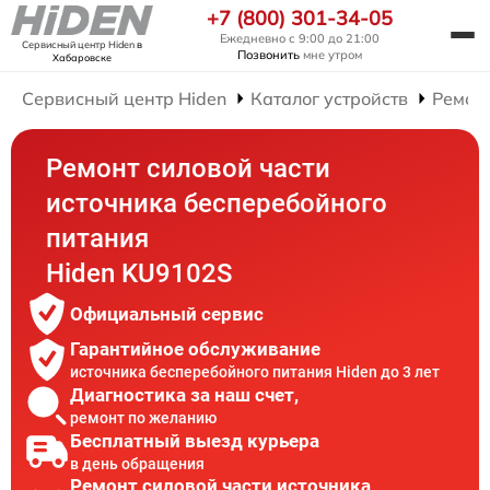
+7 (800) 301-34-05
Ежедневно с 9:00 до 21:00
Сервисный центр Hiden
в
Позвонить
мне утром
Хабаровске
Сервисный центр Hiden
Каталог устройств
Ремон
Ремонт силовой части
источника бесперебойного
питания
Hiden KU9102S
Официальный сервис
Гарантийное обслуживание
источника бесперебойного питания Hiden до 3 лет
Диагностика за наш счет,
ремонт по желанию
Бесплатный выезд курьера
в день обращения
Ремонт силовой части источника