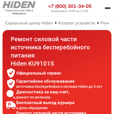
+7 (800) 301-34-05
Сервисный центр Hiden
в
Ежедневно с 9:00 до 21:00
Хабаровске
Сервисный центр Hiden
Каталог устройств
Ремон
Ремонт силовой части
источника бесперебойного
питания
Hiden KU9101S
Официальный сервис
Гарантийное обслуживание
источника бесперебойного питания Hiden до 3 лет
Диагностика за наш счет,
ремонт по желанию
Бесплатный выезд курьера
в день обращения
Ремонт силовой части источника