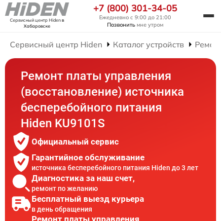
+7 (800) 301-34-05
Ежедневно с 9:00 до 21:00
Сервисный центр Hiden
в
Позвонить
мне утром
Хабаровске
Сервисный центр Hiden
Каталог устройств
Ремон
Ремонт платы управления
(восстановление) источника
бесперебойного питания
Hiden KU9101S
Официальный сервис
Гарантийное обслуживание
источника бесперебойного питания Hiden до 3 лет
Диагностика за наш счет,
ремонт по желанию
Бесплатный выезд курьера
в день обращения
Ремонт платы управления