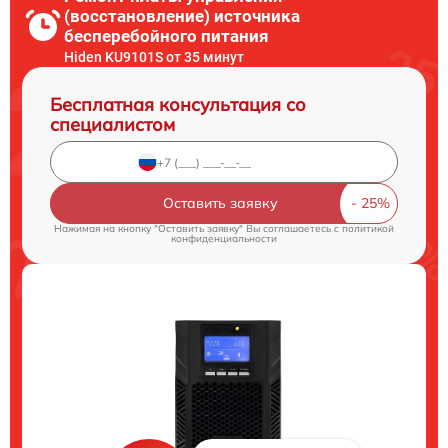
(восстановление) источника
бесперебойного питания
Hiden KU9101S от 35 минут
Бесплатная консультация со
специалистом
Оставить заявку
Нажимая на кнопку "Оставить заявку" Вы соглашаетесь c
политикой
конфиденциальности