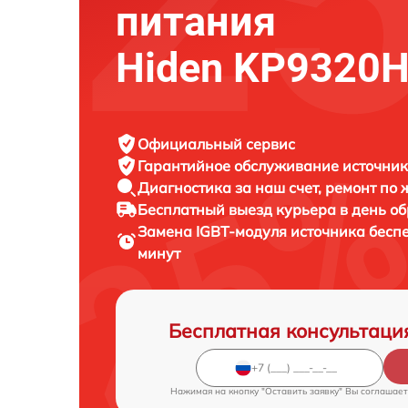
питания
Hiden KP9320
Официальный сервис
Гарантийное обслуживание
источник
Диагностика за наш счет,
ремонт по
Бесплатный выезд курьера
в день о
Замена IGBT-модуля источника бесп
минут
Бесплатная консультаци
Нажимая на кнопку "Оставить заявку" Вы соглашает