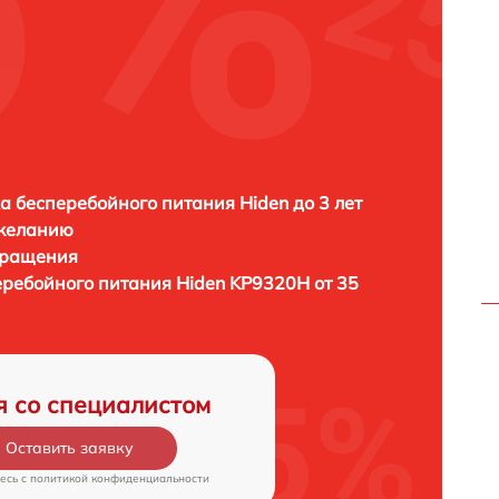
H
а бесперебойного питания Hiden до 3 лет
 желанию
бращения
еребойного питания
Hiden KP9320H от 35
я со специалистом
Оставить заявку
есь c
политикой конфиденциальности