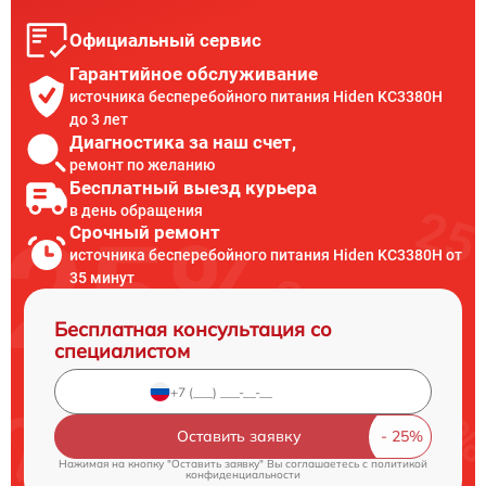
Официальный сервис
Гарантийное обслуживание
источника бесперебойного питания Hiden KC3380H
до 3 лет
Диагностика за наш счет,
ремонт по желанию
Бесплатный выезд курьера
в день обращения
Срочный ремонт
источника бесперебойного питания Hiden KC3380H от
35 минут
Бесплатная консультация со
специалистом
Оставить заявку
Нажимая на кнопку "Оставить заявку" Вы соглашаетесь c
политикой
конфиденциальности