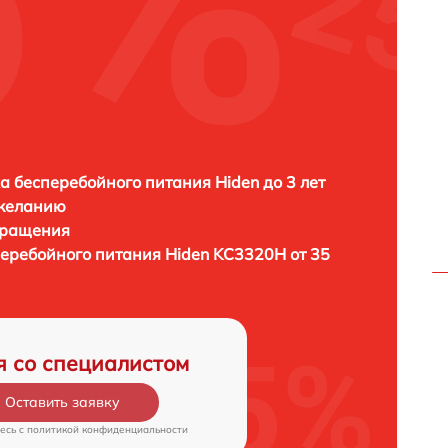
H
а бесперебойного питания Hiden до 3 лет
 желанию
бращения
перебойного питания
Hiden KC3320H от 35
я со специалистом
Оставить заявку
есь c
политикой конфиденциальности