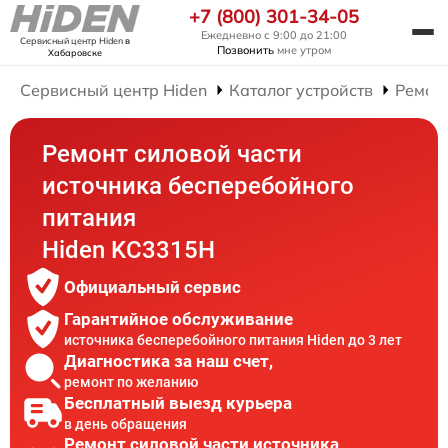
+7 (800) 301-34-05
Ежедневно с 9:00 до 21:00
Сервисный центр Hiden
в
Позвонить
мне утром
Хабаровске
Сервисный центр Hiden
Каталог устройств
Ремон
Ремонт силовой части
источника бесперебойного
питания
Hiden KC3315H
Официальный сервис
Гарантийное обслуживание
источника бесперебойного питания Hiden до 3 лет
Диагностика за наш счет,
ремонт по желанию
Бесплатный выезд курьера
в день обращения
Ремонт силовой части источника