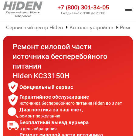
+7 (800) 301-34-05
Сервисный центр Hiden
в
Ежедневно с 9:00 до 21:00
Хабаровске
Сервисный центр Hiden
Каталог устройств
Ремон
Ремонт силовой части
источника бесперебойного
питания
Hiden KC33150H
Официальный сервис
Гарантийное обслуживание
источника бесперебойного питания Hiden до 3 лет
Диагностика за наш счет,
ремонт по желанию
Бесплатный выезд курьера
в день обращения
Ремонт силовой части источника