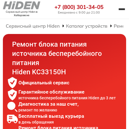
+7 (800) 301-34-05
Сервисный центр Hiden
в
Ежедневно с 9:00 до 21:00
Хабаровске
Сервисный центр Hiden
Каталог устройств
Ремон
Ремонт блока питания
источника бесперебойного
питания
Hiden KC33150H
Официальный сервис
Гарантийное обслуживание
источника бесперебойного питания Hiden до 3 лет
Диагностика за наш счет,
ремонт по желанию
Бесплатный выезд курьера
в день обращения
Ремонт блока питания источника