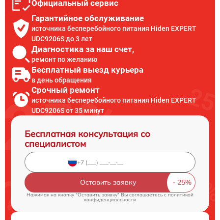
Официальный сервис
Гарантийное обслуживание
источника бесперебойного питания Hiden EXPERT
UDC9206S до 3 лет
Диагностика за наш счет,
ремонт по желанию
Бесплатный выезд курьера
в день обращения
Срочный ремонт
источника бесперебойного питания Hiden EXPERT
UDC9206S от 35 минут
Бесплатная консультация со
специалистом
Оставить заявку
Нажимая на кнопку "Оставить заявку" Вы соглашаетесь c
политикой
конфиденциальности