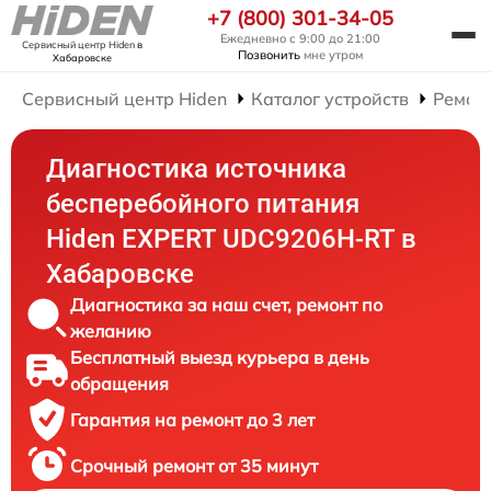
+7 (800) 301-34-05
Ежедневно с 9:00 до 21:00
Сервисный центр Hiden
в
Позвонить
мне утром
Хабаровске
Сервисный центр Hiden
Каталог устройств
Ремон
Диагностика источника
бесперебойного питания
Hiden EXPERT UDC9206H-RT в
Хабаровске
Диагностика за наш счет, ремонт по
желанию
Бесплатный выезд курьера в день
обращения
Гарантия на ремонт до 3 лет
Срочный ремонт от 35 минут