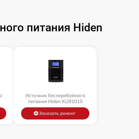
ого питания Hiden
о
Источник бесперебойного
питания Hiden KU9101S
Заказать ремонт