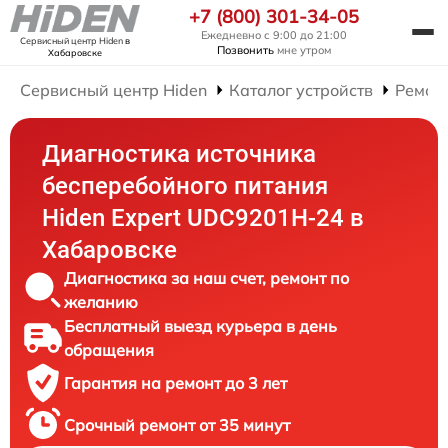
+7 (800) 301-34-05
Ежедневно с 9:00 до 21:00
Сервисный центр Hiden
в
Позвонить
мне утром
Хабаровске
Сервисный центр Hiden
Каталог устройств
Ремон
Диагностика источника
бесперебойного питания
Hiden Expert UDC9201H-24 в
Хабаровске
Диагностика за наш счет, ремонт по
желанию
Бесплатный выезд курьера в день
обращения
Гарантия на ремонт до 3 лет
Срочный ремонт от 35 минут