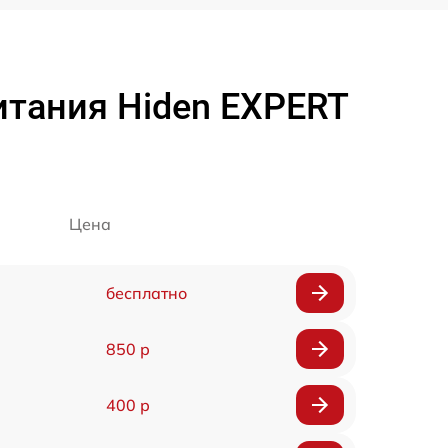
итания Hiden EXPERT
Цена
бесплатно
850 р
400 р