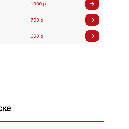
1000 р
750 р
650 р
ске