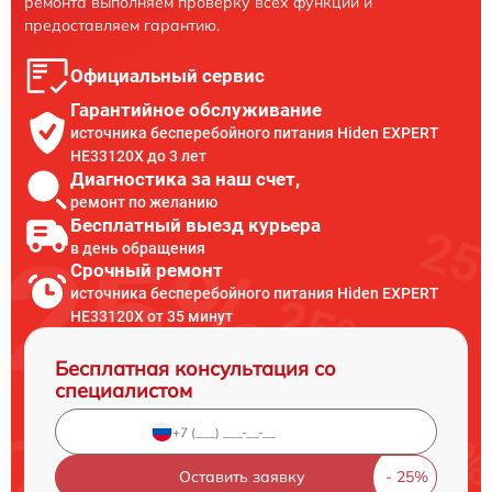
ремонта выполняем проверку всех функций и
предоставляем гарантию.
Официальный сервис
Гарантийное обслуживание
источника бесперебойного питания Hiden EXPERT
HE33120X до 3 лет
Диагностика за наш счет,
ремонт по желанию
Бесплатный выезд курьера
в день обращения
Срочный ремонт
источника бесперебойного питания Hiden EXPERT
HE33120X от 35 минут
Бесплатная консультация со
специалистом
Оставить заявку