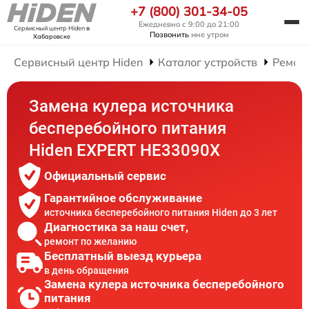
+7 (800) 301-34-05
Ежедневно с 9:00 до 21:00
Сервисный центр Hiden
в
Позвонить
мне утром
Хабаровске
Сервисный центр Hiden
Каталог устройств
Ремон
Замена кулера источника
бесперебойного питания
Hiden EXPERT HE33090X
Официальный сервис
Гарантийное обслуживание
источника бесперебойного питания Hiden до 3 лет
Диагностика за наш счет,
ремонт по желанию
Бесплатный выезд курьера
в день обращения
Замена кулера источника бесперебойного
питания