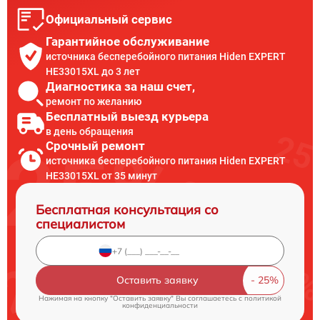
Официальный сервис
Гарантийное обслуживание
источника бесперебойного питания Hiden EXPERT
HE33015XL до 3 лет
Диагностика за наш счет,
ремонт по желанию
Бесплатный выезд курьера
в день обращения
Срочный ремонт
источника бесперебойного питания Hiden EXPERT
HE33015XL от 35 минут
Бесплатная консультация со
специалистом
Оставить заявку
Нажимая на кнопку "Оставить заявку" Вы соглашаетесь c
политикой
конфиденциальности