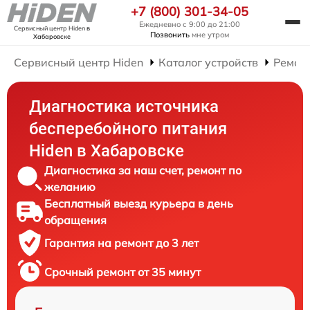
+7 (800) 301-34-05
Ежедневно с 9:00 до 21:00
Сервисный центр Hiden
в
Позвонить
мне утром
Хабаровске
Сервисный центр Hiden
Каталог устройств
Ремон
Диагностика источника
бесперебойного питания
Hiden в Хабаровске
Диагностика за наш счет, ремонт по
желанию
Бесплатный выезд курьера в день
обращения
Гарантия на ремонт до 3 лет
Срочный ремонт от 35 минут