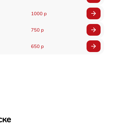
1000 р
750 р
650 р
ске