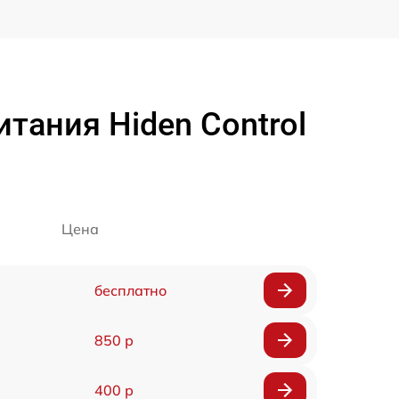
тания Hiden Control
Цена
бесплатно
850 р
400 р