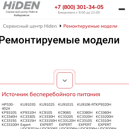
+7 (800) 301-34-05
Сервисный центр Hiden
в
Ежедневно с 9:00 до 21:00
Хабаровске
Сервисный центр Hiden
Ремонтируемые модели
Ремонтируемые модели
Источник бесперебойного питания
HPS30-
KU9103S
KU9102S
KU9101S
KU9106-RT
KP9320H
4024
KP9310S
KP9310H
KC910S
KC906S
KC3380H
KC3360H
KC3340H
KC3330S
KC3330H
KC3320S
KC3320H
KC33200H
KC3315S
KC3315H
KC33150H
KC33120H
KC3310S
KC3310H
KC33100H
Expert
EXPERT
EXPERT
EXPERT
EXPERT
UDC9201H-
UDC9206S
UDC9206H-
UDC9206H-
UDC9206H